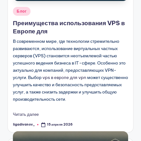
Опубликовано
Блог
в
Преимущества использования VPS в
Европе для
В современном мире, где технологии стремительно
развиваются, использование виртуальных частных
серверов (VPS) становится неотъемлемой частью
успешного ведения бизнеса в IT-сфере. Особенно это
актуально для компаний, предоставляющих VPN-
услуги. Выбор
vps в европе для vpn
может существенно
улучшить качество и безопасность предоставляемых
услуг, а также снизить задержки и улучшить общую
производительность сети.
Читать далее
ligadivanov_
15 апреля 2026
Запись
от