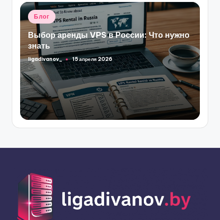
Опубликовано
Блог
в
Выбор аренды VPS в России: Что нужно
знать
ligadivanov_
15 апреля 2026
Запись
от