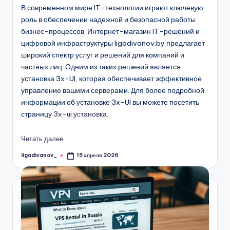
В современном мире IT-технологии играют ключевую
роль в обеспечении надежной и безопасной работы
бизнес-процессов. Интернет-магазин IT-решений и
цифровой инфраструктуры ligadivanov.by предлагает
широкий спектр услуг и решений для компаний и
частных лиц. Одним из таких решений является
установка 3x-UI, которая обеспечивает эффективное
управление вашими серверами. Для более подробной
информации об установке 3x-UI вы можете посетить
страницу
3x-ui установка
.
Читать далее
ligadivanov_
15 апреля 2026
Запись
от