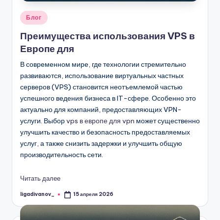
Опубликовано
Блог
в
Преимущества использования VPS в
Европе для
В современном мире, где технологии стремительно
развиваются, использование виртуальных частных
серверов (VPS) становится неотъемлемой частью
успешного ведения бизнеса в IT-сфере. Особенно это
актуально для компаний, предоставляющих VPN-
услуги. Выбор
vps в европе для vpn
может существенно
улучшить качество и безопасность предоставляемых
услуг, а также снизить задержки и улучшить общую
производительность сети.
Читать далее
ligadivanov_
15 апреля 2026
Запись
от