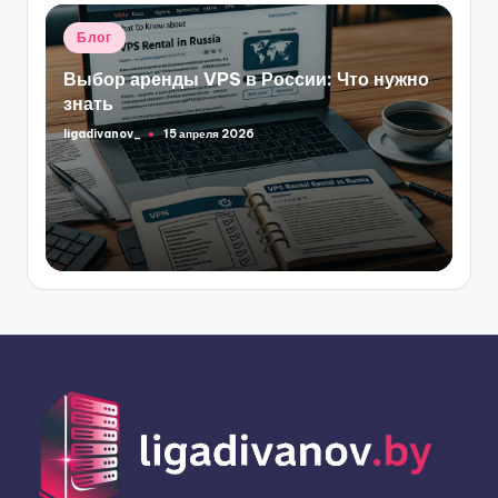
Опубликовано
Блог
в
Выбор аренды VPS в России: Что нужно
знать
ligadivanov_
15 апреля 2026
Запись
от