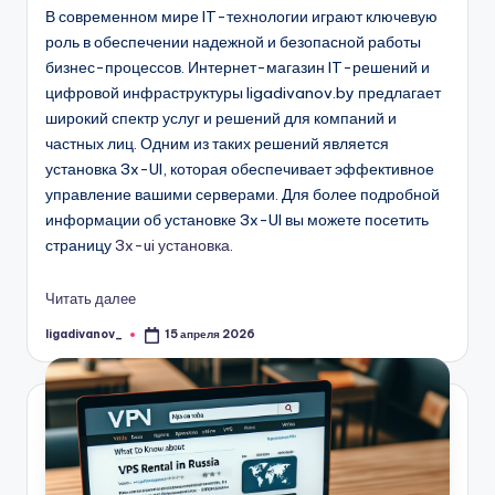
В современном мире IT-технологии играют ключевую
роль в обеспечении надежной и безопасной работы
бизнес-процессов. Интернет-магазин IT-решений и
цифровой инфраструктуры ligadivanov.by предлагает
широкий спектр услуг и решений для компаний и
частных лиц. Одним из таких решений является
установка 3x-UI, которая обеспечивает эффективное
управление вашими серверами. Для более подробной
информации об установке 3x-UI вы можете посетить
страницу
3x-ui установка
.
Читать далее
ligadivanov_
15 апреля 2026
Запись
от