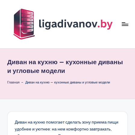
Перейти
к
содержимому
li
g
Диван на кухню — кухонные диваны
a
и угловые модели
d
Главная
–
Диван на кухню — кухонные диваны и угловые модели
i
v
a
n
Диван на кухню помогает сделать зону приема пищи
o
удобнее и уютнее: на нем комфортно завтракать,
v