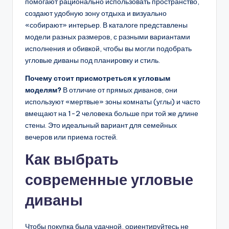
помогают рационально использовать пространство,
создают удобную зону отдыха и визуально
.
«собирают» интерьер. В каталоге представлены
b
модели разных размеров, с разными вариантами
y
исполнения и обивкой, чтобы вы могли подобрать
угловые диваны под планировку и стиль.
Почему стоит присмотреться к угловым
моделям?
В отличие от прямых диванов, они
используют «мертвые» зоны комнаты (углы) и часто
вмещают на 1-2 человека больше при той же длине
стены. Это идеальный вариант для семейных
вечеров или приема гостей.
Как выбрать
современные угловые
диваны
Чтобы покупка была удачной, ориентируйтесь не