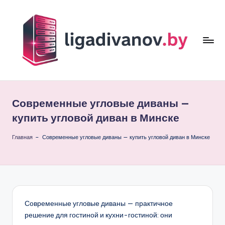
Перейти
к
содержимому
li
g
Современные угловые диваны —
a
купить угловой диван в Минске
d
Главная
–
Современные угловые диваны — купить угловой диван в Минске
i
v
a
n
Современные угловые диваны — практичное
o
решение для гостиной и кухни-гостиной: они
v