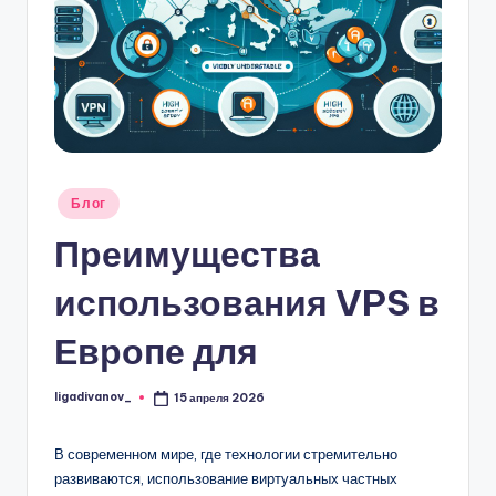
.
b
y
Опубликовано
Блог
в
Преимущества
использования VPS в
Европе для
ligadivanov_
15 апреля 2026
Запись
от
В современном мире, где технологии стремительно
развиваются, использование виртуальных частных